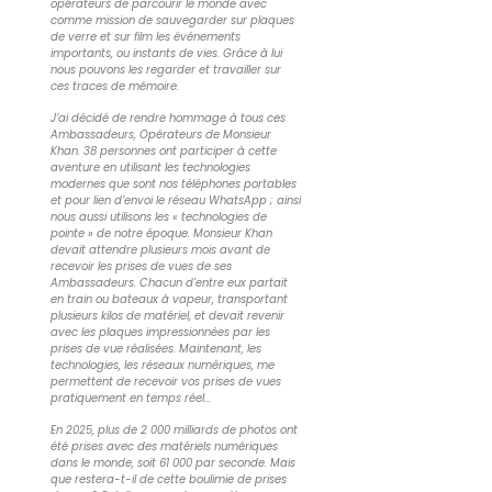
opérateurs de parcourir le monde avec
comme mission de sauvegarder sur plaques
de verre et sur film les événements
importants, ou instants de vies. Grâce à lui
nous pouvons les regarder et travailler sur
ces traces de mémoire.
J’ai décidé de rendre hommage à tous ces
Ambassadeurs, Opérateurs de Monsieur
Khan. 38 personnes ont participer à cette
aventure en utilisant les technologies
modernes que sont nos téléphones portables
et pour lien d’envoi le réseau WhatsApp ; ainsi
nous aussi utilisons les « technologies de
pointe » de notre époque. Monsieur Khan
devait attendre plusieurs mois avant de
recevoir les prises de vues de ses
Ambassadeurs. Chacun d'entre eux partait
en train ou bateaux à vapeur, transportant
plusieurs kilos de matériel, et devait revenir
avec les plaques impressionnées par les
prises de vue réalisées. Maintenant, les
technologies, les réseaux numériques, me
permettent de recevoir vos prises de vues
pratiquement en temps réel...
En 2025, plus de 2 000 milliards de photos ont
été prises avec des matériels numériques
dans le monde, soit 61 000 par seconde. Mais
que restera-t-il de cette boulimie de prises