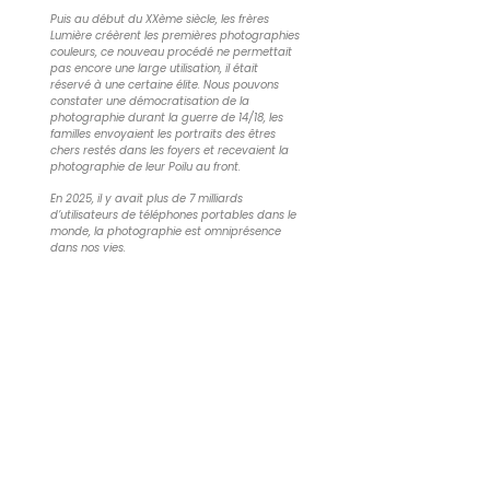
Puis au début du XXème siècle, les frères
Lumière créèrent les premières photographies
couleurs, ce nouveau procédé ne permettait
pas encore une large utilisation, il était
réservé à une certaine élite. Nous pouvons
constater une démocratisation de la
photographie durant la guerre de 14/18, les
familles envoyaient les portraits des êtres
chers restés dans les foyers et recevaient la
photographie de leur Poilu au front.
En 2025, il y avait plus de 7 milliards
d’utilisateurs de téléphones portables dans le
monde, la photographie est omniprésence
dans nos vies.
Nous avons connu « le poids des mots, le choc
des photos », nous entrevoyons le futur avec
l’évolution des techniques numériques et
maintenant la mainmise de l’intelligence
artificielle sur notre vie au quotidien, dont la
photographie. Qu’en sera-t-il dans le futur ?
Voilà ce qui m'a guidé dans cette démarche.