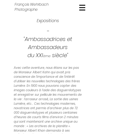
François Wehrbach
Photographe
Expositions
-
"Ambassadrices et
Ambassadeurs
du XXI
siècle"
ème
Avec cette aventure, nous étions sur les pas
de Monsieur Albert Kahn qui avait pris
conscience de l'importance et de l'intérêt
d'utiliser les nouvelles technologies des frères
Lumière. En 1900 nous pouvions capter des
images couleurs à l'aide des daguerréotypes
et enregistrer sur pellicule les mouvements de
la vie : l'arroseur arrosé, La sortie des usines
Lumière, etc... Ces technologies modernes,
novatrices ont permis d'archiver plus de 72
000 daguerréotypes et plusieurs centaines
d'heures de courts films d'environ 2 minutes
qui sont maintenant une archive unique au
monde : « Les archives de la planète ».
Monsieur Albert Khan demanda à ses