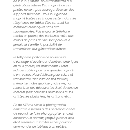
de vue ? Qu'allons-nous transmettre aux
générations futures ? La majorité de ces
photos ne sont pas sauvegardées sur des
supports pérennes... Pour leur grande
majorité toutes ces images restent dans les
téléphones portables. Elles saturent les
mémoires numériques sans être
sauvegardées. Puis un jour le téléphone
tombe en panne, des centaines, voire des
milliers de prises de vue sont perdues à
jamais, là s’arrête la possibilité de
transmission aux générations futures.
Le téléphone portable ce nouvel outil
d’échange, d’accès aux données numériques
en tous genres, est maintenant « l’outil
indispensable » pour une grande majorité
d’entre nous. Nous l’utilisons pour suivre et
transmettre l’actualité de nos familles,
mémoriser notre quotidien, notre vie, nos
rencontres, nos découvertes. Il est devenu un
réel outil pour certaines professions tel les
artistes, les plasticiens, les artisans, etc…
Fin de XIXème siècle la photographie
naissante a permis à des personnes aisées
de pouvoir se faire photographier et ainsi
conserver un portrait, jusqu’à présent cela
était réservé aux familles riches pouvant
commander un tableau à un peintre.