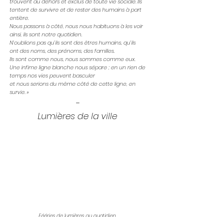
trouvent au dehors et exclus de toute vie sociale. Ils
tentent de survivre et de rester des humains à part
entière.
Nous passons à côté, nous nous habituons à les voir
ainsi, ils sont notre quotidien.
N’oublions pas qu’ils sont des êtres humains, qu’ils
ont des noms, des prénoms, des familles.
Ils sont comme nous, nous sommes comme eux.
Une infime ligne blanche nous sépare ; en un rien de
temps nos vies peuvent basculer
et nous serions du même côté de cette ligne, en
survie. »
-
Lumières de la ville
Fééries de lumières au quotidien,